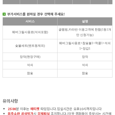
부가서비스를 원하실 경우 선택해 주세요!
서비스
설명
글램핑,카라반 이용고객에 한함(1동1개
웨버그릴사용료(석쇠포함)
만 신청가능)
웨버그릴사용료+참숯불1+착콜1+석쇠
숯불세트(텐트동제외)
1+장갑1
장작(현장구매)
장작
석쇠
석쇠
참숯
참숯
유의사항
23:00
분 이후는
에티켓
타임입니다.입실시간은 오후10시까지입니다
음주소란
공성방가
시
강제퇴실
조치합니다.(이웃 캠퍼들이 주무시는 시간에