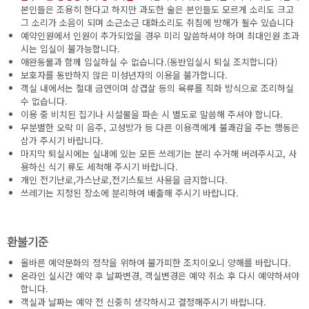
본인들은 조용히 한다고 하지만 과도한 술은 본인들도 모르게 소리도 크고
그 소리가 소음이 되며 소근소근 대화소리도 취침에 방해가 될수 있습니다
예약인원에서 인원이 추가되었을 경우 미리 말씀하셔야 하며 최대인원 초과
시는 입실이 불가능합니다.
애완동물과 함께 입실하실 수 없습니다.(동반입실시 퇴실 조치합니다)
보호자를 동반하지 않은 미성년자의 이용을 불가합니다.
객실 내에서는 절대 금연이며 삼겹살 등의 육류를 직화 방식으로 조리하실
수 없습니다.
이용 중 비치된 집기나 시설물을 파손 시 별도로 말씀해 주셔야 합니다.
무분별한 오락 미 음주, 고성방가 등 다른 이용객에게 불쾌감을 주는 행동은
삼가 주시기 바랍니다.
마지막 퇴실시에는 실내에 있는 모든 쓰레기는 분리 수거해 버려주시고, 사
용하신 식기 류도 세척해 주시기 바랍니다.
개인 전기난로,가스난로,전기스토브 사용을 금지합니다.
쓰레기는 지정된 장소에 분리하여 배출해 주시기 바랍니다.
환불기준
올바른 예약문화의 정착을 위하여 불가피한 조치이오니 양해를 바랍니다.
온라인 실시간 예약 후 날짜변경, 객실변경은 예약 취소 후 다시 예약하셔야
합니다.
객실과 날짜는 예약 전 신중히 생각하시고 결정해주시기 바랍니다.