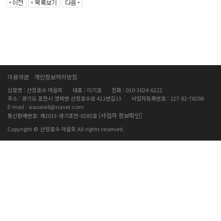
이용약관
개인정보처리방침
상호명 : 산정호수 마을회
대표 : 이기호
전화 : 010-3024-6222
주소 : 경기도 포천시 영북면 산정호수로 411번길13
사업자등록번호 : 127-82-78298
E-mail : xiaoxixi6@naver.com
[사업자 정보확인]
통신판매번호: 제2013-경기포천-0285호
Copyright © 산정호수 마을회 All rights reserved.