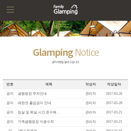
Glamping
Notice
공지사항을 알려 드립니다.
번호
제목
작성자
작성일자
공지
글램핑장 주차안내
관리자
2017-03-26
공지
애완견 출입금지 안내
관리자
2017-03-26
공지
입실 및 퇴실 시간 준수해 ..
관리자
2017-03-21
공지
가족글램핑장 이용수칙
관리자
2017-03-21
27
3월오픈완료
관리자
2024-02-01