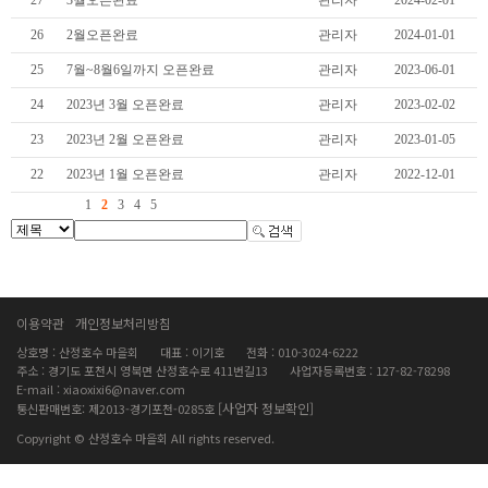
26
2월오픈완료
관리자
2024-01-01
25
7월~8월6일까지 오픈완료
관리자
2023-06-01
24
2023년 3월 오픈완료
관리자
2023-02-02
23
2023년 2월 오픈완료
관리자
2023-01-05
22
2023년 1월 오픈완료
관리자
2022-12-01
1
2
3
4
5
이용약관
개인정보처리방침
상호명 : 산정호수 마을회
대표 : 이기호
전화 : 010-3024-6222
주소 : 경기도 포천시 영북면 산정호수로 411번길13
사업자등록번호 : 127-82-78298
E-mail : xiaoxixi6@naver.com
[사업자 정보확인]
통신판매번호: 제2013-경기포천-0285호
Copyright © 산정호수 마을회 All rights reserved.